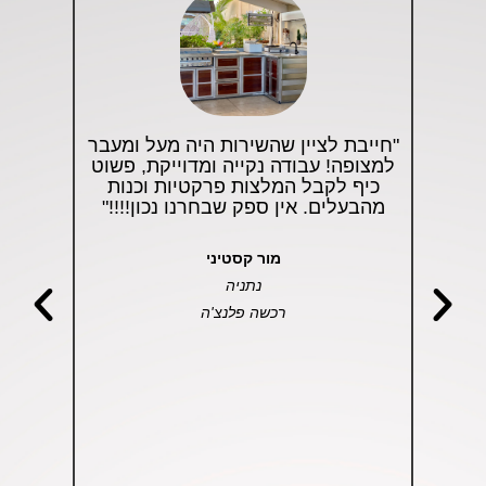
וצרים
"חייבת לציין שהשירות היה מעל ומעבר
"תיתון
יה
למצופה! עבודה נקייה ומדוייקת, פשוט
כמו
עלי
כיף לקבל המלצות פרקטיות וכנות
בשיר
ים,
מהבעלים. אין ספק שבחרנו נכון!!!!"
מר
נתנו
והמל
תוצר
להג
מור קסטיני
 מקבל
אדי
נתניה
את
במספ
המח
רכשה פלנצ'ה
שאכז
יבורכו