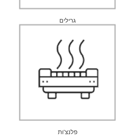
גרילים
פלנצ'ות
למעבר לעמוד
פלנצ'ות