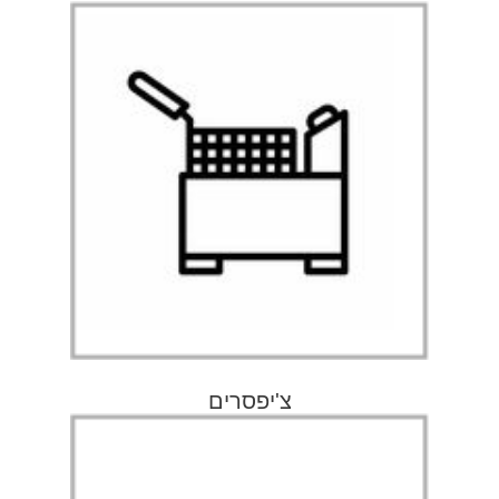
צ'יפסרים
למעבר לעמוד
צ'יפסרים